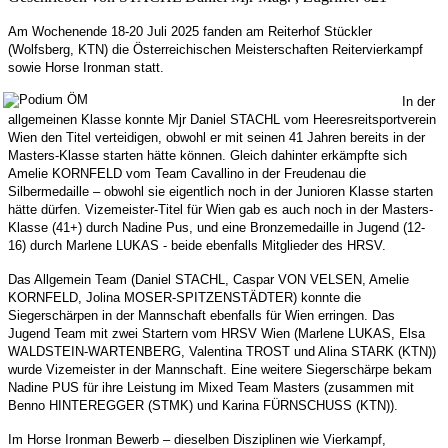
Am Wochenende 18-20 Juli 2025 fanden am Reiterhof Stückler
(Wolfsberg, KTN) die Österreichischen Meisterschaften Reitervierkampf
sowie Horse Ironman statt.
In der
allgemeinen Klasse konnte Mjr Daniel STACHL vom Heeresreitsportverein
Wien den Titel verteidigen, obwohl er mit seinen 41 Jahren bereits in der
Masters-Klasse starten hätte können. Gleich dahinter erkämpfte sich
Amelie KORNFELD vom Team Cavallino in der Freudenau die
Silbermedaille – obwohl sie eigentlich noch in der Junioren Klasse starten
hätte dürfen. Vizemeister-Titel für Wien gab es auch noch in der Masters-
Klasse (41+) durch Nadine Pus, und eine Bronzemedaille in Jugend (12-
16) durch Marlene LUKAS - beide ebenfalls Mitglieder des HRSV.
Das Allgemein Team (Daniel STACHL, Caspar VON VELSEN, Amelie
KORNFELD, Jolina MOSER-SPITZENSTÄDTER) konnte die
Siegerschärpen in der Mannschaft ebenfalls für Wien erringen. Das
Jugend Team mit zwei Startern vom HRSV Wien (Marlene LUKAS, Elsa
WALDSTEIN-WARTENBERG, Valentina TROST und Alina STARK (KTN))
wurde Vizemeister in der Mannschaft. Eine weitere Siegerschärpe bekam
Nadine PUS für ihre Leistung im Mixed Team Masters (zusammen mit
Benno HINTEREGGER (STMK) und Karina FÜRNSCHUSS (KTN)).
Im Horse Ironman Bewerb – dieselben Disziplinen wie Vierkampf,