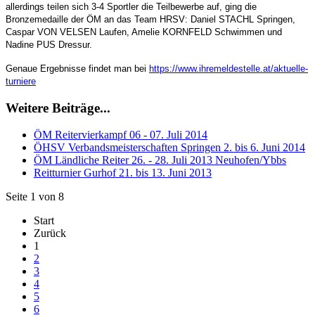
allerdings teilen sich 3-4 Sportler die Teilbewerbe auf, ging die
Bronzemedaille der ÖM an das Team HRSV: Daniel STACHL Springen,
Caspar VON VELSEN Laufen, Amelie KORNFELD Schwimmen und
Nadine PUS Dressur.
Genaue Ergebnisse findet man bei
https://www.ihremeldestelle.at/aktuelle-
turniere
Weitere Beiträge...
ÖM Reitervierkampf 06 - 07. Juli 2014
ÖHSV Verbandsmeisterschaften Springen 2. bis 6. Juni 2014
ÖM Ländliche Reiter 26. - 28. Juli 2013 Neuhofen/Ybbs
Reitturnier Gurhof 21. bis 13. Juni 2013
Seite 1 von 8
Start
Zurück
1
2
3
4
5
6