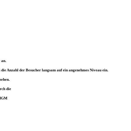
 an.
 die Anzahl der Besucher langsam auf ein angenehmes Niveau ein.
sehen.
rch die
s HGM