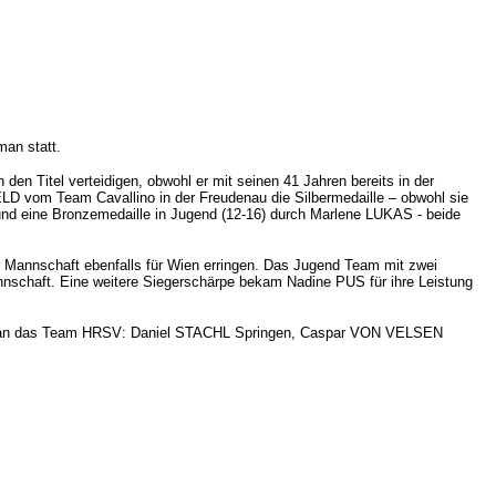
man statt.
en Titel verteidigen, obwohl er mit seinen 41 Jahren bereits in der
LD vom Team Cavallino in der Freudenau die Silbermedaille – obwohl sie
, und eine Bronzemedaille in Jugend (12-16) durch Marlene LUKAS - beide
nschaft ebenfalls für Wien erringen. Das Jugend Team mit zwei
aft. Eine weitere Siegerschärpe bekam Nadine PUS für ihre Leistung
der ÖM an das Team HRSV: Daniel STACHL Springen, Caspar VON VELSEN