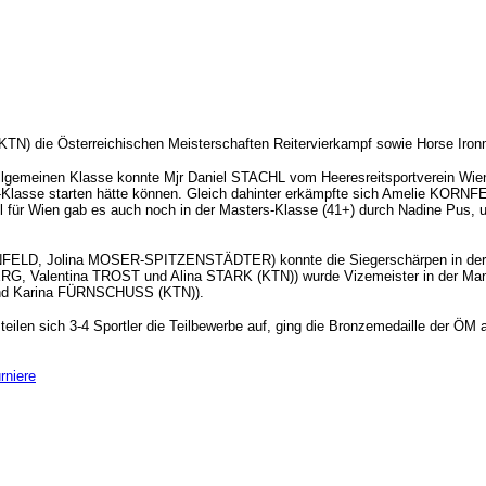
TN) die Österreichischen Meisterschaften Reitervierkampf sowie Horse Iron
allgemeinen Klasse konnte Mjr Daniel STACHL vom Heeresreitsportverein Wien d
Klasse starten hätte können. Gleich dahinter erkämpfte sich Amelie KORNFE
itel für Wien gab es auch noch in der Masters-Klasse (41+) durch Nadine Pus
LD, Jolina MOSER-SPITZENSTÄDTER) konnte die Siegerschärpen in der Man
alentina TROST und Alina STARK (KTN)) wurde Vizemeister in der Mannsch
d Karina FÜRNSCHUSS (KTN)).
gs teilen sich 3-4 Sportler die Teilbewerbe auf, ging die Bronzemedaille 
rniere