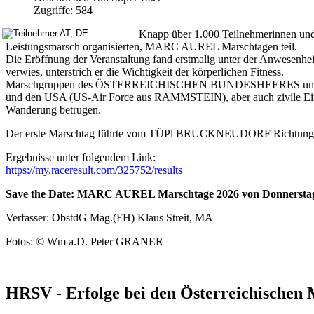
Zugriffe: 584
Knapp über 1.000 Teilnehmerinnen und
Leistungsmarsch organisierten, MARC AUREL Marschtagen teil.
Die Eröffnung der Veranstaltung fand erstmalig unter der Anwesenh
verwies, unterstrich er die Wichtigkeit der körperlichen Fitness.
Marschgruppen des ÖSTERREICHISCHEN BUNDESHEERES und mehr
und den USA (US-Air Force aus RAMMSTEIN), aber auch zivile Einzel
Wanderung betrugen.
Der erste Marschtag führte vom TÜPl BRUCKNEUDORF Richtung 
Ergebnisse unter folgendem Link:
https://my.raceresult.com/325752/results
Save the Date: MARC AUREL Marschtage 2026 von Donnerstag, 2
Verfasser: ObstdG Mag.(FH) Klaus Streit, MA
Fotos: © Wm a.D. Peter GRANER
HRSV - Erfolge bei den Österreichischen 