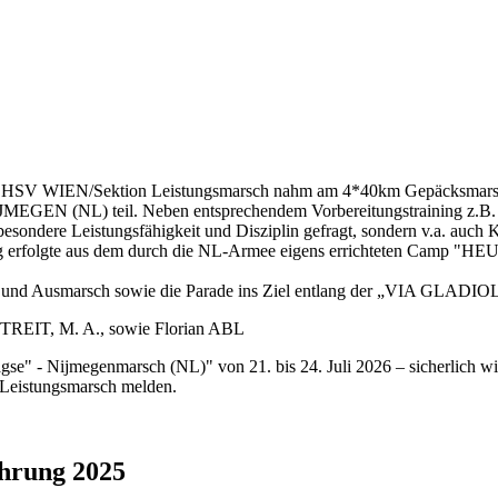
er HSV WIEN/Sektion Leistungsmarsch nahm am 4*40km Gepäcksmar
NIJMEGEN (NL) teil. Neben entsprechendem Vorbereitungstraining z.
besondere Leistungsfähigkeit und Disziplin gefragt, sondern v.a. auc
g erfolgte aus dem durch die NL-Armee eigens errichteten Camp "H
- und Ausmarsch sowie die Parade ins Ziel entlang der „VIA GLADIOL
TREIT, M. A., sowie Florian ABL
se" - Nijmegenmarsch (NL)" von 21. bis 24. Juli 2026 – sicherlich wied
Leistungsmarsch melden.
hrung 2025