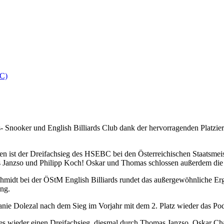
BC)
 Snooker und English Billiards Club dank der hervorragenden Platzieru
n ist der Dreifachsieg des HSEBC bei den Österreichischen Staatsmei
Janzso und Philipp Koch! Oskar und Thomas schlossen außerdem die J
midt bei der ÖStM English Billiards rundet das außergewöhnliche Ergeb
ung.
anie Dolezal nach dem Sieg im Vorjahr mit dem 2. Platz wieder das P
es wieder einen Dreifachsieg, diesmal durch Thomas Janzso, Oskar Ch