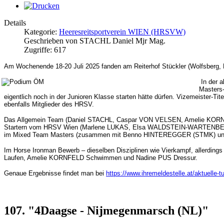
Details
Kategorie:
Heeresreitsportverein WIEN (HRSVW)
Geschrieben von STACHL Daniel Mjr Mag.
Zugriffe: 617
Am Wochenende 18-20 Juli 2025 fanden am Reiterhof Stückler (Wolfsberg, K
In der 
Masters-
eigentlich noch in der Junioren Klasse starten hätte dürfen. Vizemeister-T
ebenfalls Mitglieder des HRSV.
Das Allgemein Team (Daniel STACHL, Caspar VON VELSEN, Amelie KORNFE
Startern vom HRSV Wien (Marlene LUKAS, Elsa WALDSTEIN-WARTENBERG, V
im Mixed Team Masters (zusammen mit Benno HINTEREGGER (STMK) un
Im Horse Ironman Bewerb – dieselben Disziplinen wie Vierkampf, allerdin
Laufen, Amelie KORNFELD Schwimmen und Nadine PUS Dressur.
Genaue Ergebnisse findet man bei
https://www.ihremeldestelle.at/aktuelle-tu
107. "4Daagse - Nijmegenmarsch (NL)"